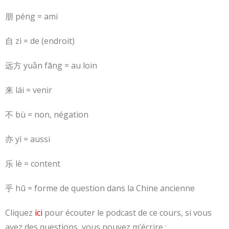
朋 péng = ami
自 zì = de (endroit)
远方 yuǎn fāng = au loin
来 lái = venir
不 bù = non, négation
亦 yì = aussi
乐 lè = content
乎 hū = forme de question dans la Chine ancienne
Cliquez
ici
pour écouter le podcast de ce cours, si vous
avez des questions, vous pouvez m’écrire :