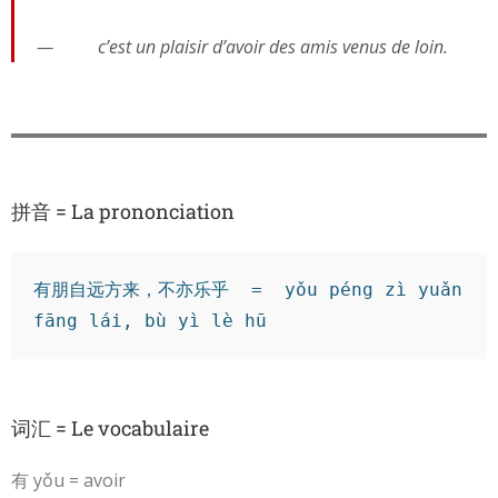
c’est un plaisir d’avoir des amis venus de loin.
拼音 = La prononciation
有朋自远方来，不亦乐乎  =  yǒu péng zì yuǎn 
fāng lái, bù yì lè hū
词汇 = Le vocabulaire
有 yǒu = avoir