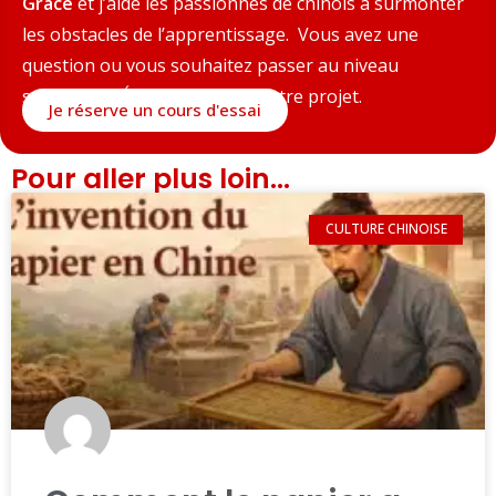
Grace
et j’aide les passionnés de chinois à surmonter
les obstacles de l’apprentissage. Vous avez une
question ou vous souhaitez passer au niveau
supérieur ? Échangeons sur votre projet.
Je réserve un cours d'essai
Pour aller plus loin...
CULTURE CHINOISE