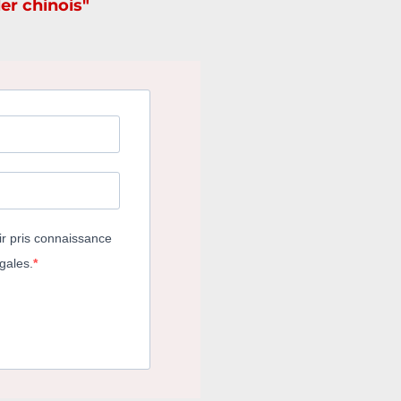
er chinois"
ir pris connaissance
égales.